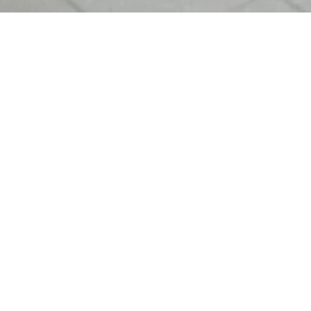
info@happy-deko.de
+ 49 (0)7347 3904
Exklusive Beratung – persönlich &